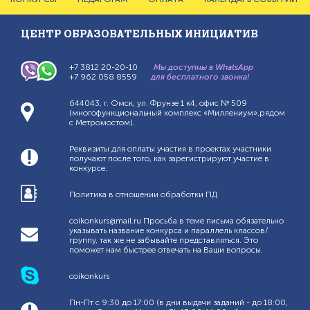
Главное
меню
ЦЕНТР ОБРАЗОВАТЕЛЬНЫХ ИНИЦИАТИВ
+7 3812 20-20-10
Мы доступны в WhatsApp
+7 962 058 8559
для бесплатного звонка!
644043, г. Омск, ул. Фрунзе 1 к4, офис № 509
(многофункциональный комплекс «Миллениум»,рядом
с Метромостом).
Реквизиты для оплаты участия в проектах участники
получают после того, как зарегистрируют участие в
конкурсе.
Политика в отношении обработки ПД
coikonkurs@mail.ru Просьба в теме письма обязательно
указывать название конкурса и параллель классов/
группу, так же не забывайте представляться. Это
поможет нам быстрее отвечать на Ваши вопросы.
coikonkurs
Пн-Пт с 9:30 до 17:00 (в дни выдачи заданий - до 18:00,