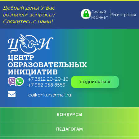
Перейти
к
Добрый день! У Вас
основному
Личный
возникли вопросы?
Регистрация
содержанию
кабинет
Свяжитесь с нами!
ЦЕНТР
ОБРАЗОВАТЕЛЬНЫХ
ИНИЦИАТИВ
+7 3812 20-20-10
ПОДПИСАТЬСЯ
+7 962 058 8559
coikonkurs@mail.ru
Главное
КОНКУРСЫ
меню
ПЕДАГОГАМ